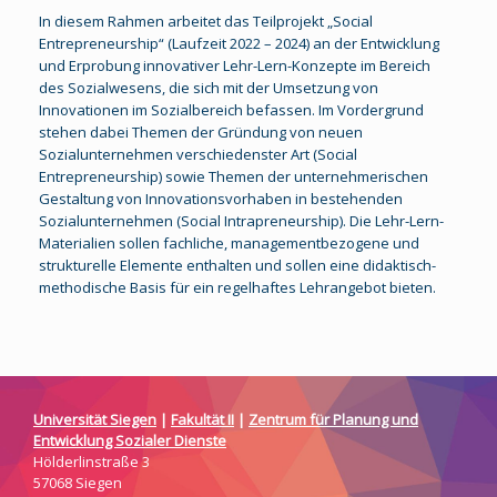
In diesem Rahmen arbeitet das Teilprojekt „Social
Entrepreneurship“ (Laufzeit 2022 – 2024) an der Entwicklung
und Erprobung innovativer Lehr-Lern-Konzepte im Bereich
des Sozialwesens, die sich mit der Umsetzung von
Innovationen im Sozialbereich befassen. Im Vordergrund
stehen dabei Themen der Gründung von neuen
Sozialunternehmen verschiedenster Art (Social
Entrepreneurship) sowie Themen der unternehmerischen
Gestaltung von Innovationsvorhaben in bestehenden
Sozialunternehmen (Social Intrapreneurship). Die Lehr-Lern-
Materialien sollen fachliche, managementbezogene und
strukturelle Elemente enthalten und sollen eine didaktisch-
methodische Basis für ein regelhaftes Lehrangebot bieten.
Universität Siegen
|
Fakultät II
|
Zentrum für Planung und
Entwicklung Sozialer Dienste
Hölderlinstraße 3
57068 Siegen