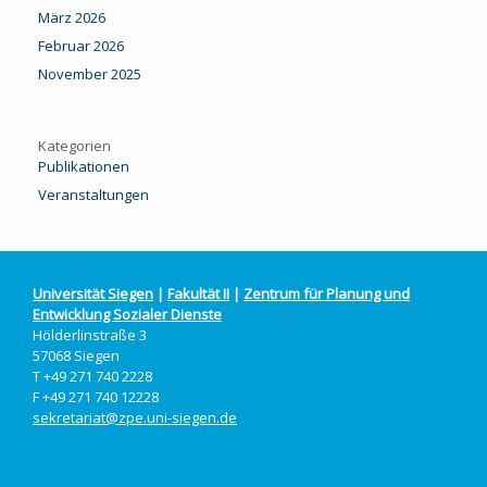
März 2026
Februar 2026
November 2025
Kategorien
Publikationen
Veranstaltungen
Universität Siegen
|
Fakultät II
|
Zentrum für Planung und
Entwicklung Sozialer Dienste
Hölderlinstraße 3
57068 Siegen
T +49 271 740 2228
F +49 271 740 12228
sekretariat@zpe.uni-siegen.de